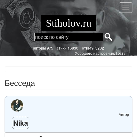
Перейти
к
Бессе
основному
содержанию
Stiholov.ru
aвторы 975
стихи
16830 ответы 3202
Хорошего настроения, Гость!
Бесседа
Автор
Nika