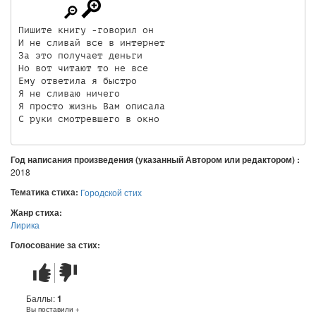
Пишите книгу -говорил он

И не сливай все в интернет 

За это получает деньги 

Но вот читают то не все 

Ему ответила я быстро 

Я не сливаю ничего 

Я просто жизнь Вам описала 

С руки смотревшего в окно
Год написания произведения (указанный Автором или редактором) :
2018
Тематика стиха:
Городской стих
Жанр стиха:
Лирика
Голосование за стих:
Стих
Стих
понравился
не
понравился
Баллы:
1
Вы поставили +