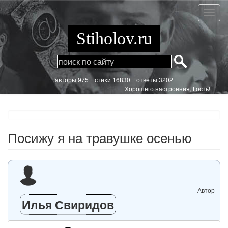
Перейти
к
Посиж
основному
я
содержанию
на
Stiholov.ru
траву
осень
aвторы 975
стихи
16830 ответы 3202
Хорошего настроения, Гость!
Посижу я на травушке осенью
Автор
Илья Свиридов