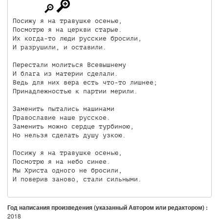
Посижу я на травушке осенью, 

Посмотрю я на церкви старые.

Их когда-то люди русские бросили,

И разрушили, и оставили. 

Перестали молиться Всевышнему

И блага из материи сделали. 

Ведь для них вера есть что-то лишнее;

Принадлежностью к партии мерили. 

Заменить пытались машинами

Православие наше русское.

Заменить можно сердце турбиною,

Но нельзя сделать душу узкою. 

Посижу я на травушке осенью,

Посмотрю я на небо синее. 

Мы Христа одного не бросили, 

Год написания произведения (указанный Автором или редактором) :
2018