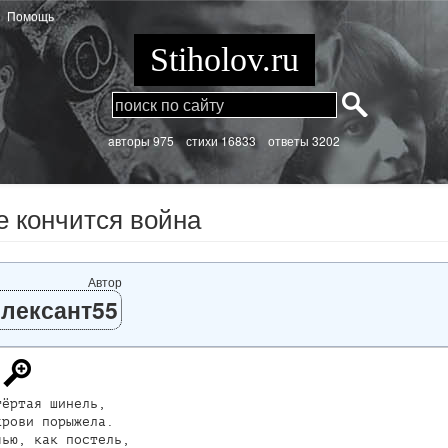
Помощь
Stiholov.ru
aвторы 975
стихи
16833 ответы 3202
е кончится война
Автор
лексант55
ёртая шинель,

рови порыжела.

ью, как постель,
