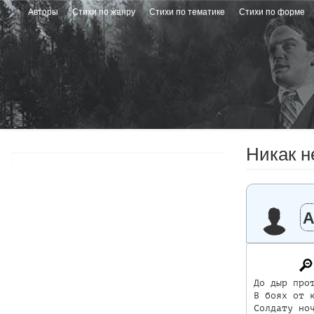
Перейти
Авторы
Стихи по жанру
Стихи по тематике
Стихи по форме
к
основному
содержанию
Никак н
А
До дыр прот
В боях от к
Солдату ноч