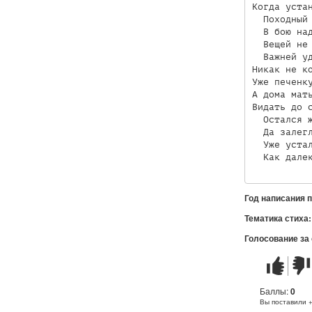
Когда устан
  Походный 
  В бою над
  Вещей не 
  Важней уд
Никак не ко
Уже печенку
А дома мать
Видать до с
  Остался ж
  Да залегл
  Уже устал
Год написания 
Тематика стиха
Голосование за
Стих
Стих
понравилс
не
понр
Баллы:
0
Вы поставили 