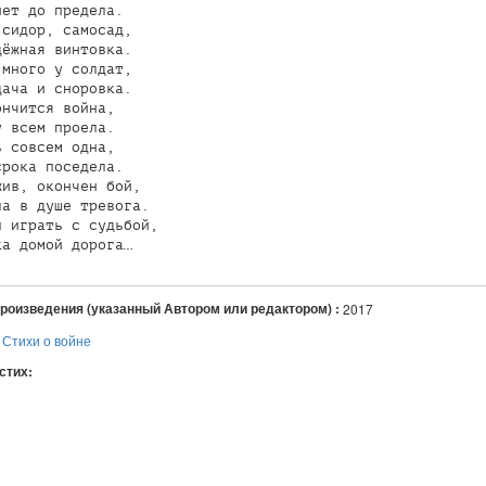
ет до предела.

сидор, самосад,

ёжная винтовка.

много у солдат,

ача и сноровка.

нчится война,

 всем проела.

 совсем одна,

рока поседела.

ив, окончен бой,

а в душе тревога.

 играть с судьбой,

произведения (указанный Автором или редактором) :
2017
:
Стихи о войне
 стих:
я
авился
+