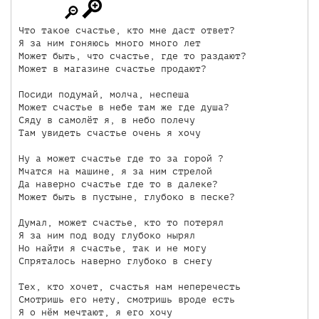
Что такое счастье, кто мне даст ответ? 

Я за ним гоняюсь много много лет 

Может быть, что счастье, где то раздают? 

Может в магазине счастье продают? 

Посиди подумай, молча, неспеша 

Может счастье в небе там же где душа? 

Сяду в самолёт я, в небо полечу 

Там увидеть счастье очень я хочу 

Ну а может счастье где то за горой ? 

Мчатся на машине, я за ним стрелой 

Да наверно счастье где то в далеке? 

Может быть в пустыне, глубоко в песке? 

Думал, может счастье, кто то потерял 

Я за ним под воду глубоко нырял 

Но найти я счастье, так и не могу 

Спряталось наверно глубоко в снегу 

Тех, кто хочет, счастья нам неперечесть 

Смотришь его нету, смотришь вроде есть 

Я о нём мечтают, я его хочу 
