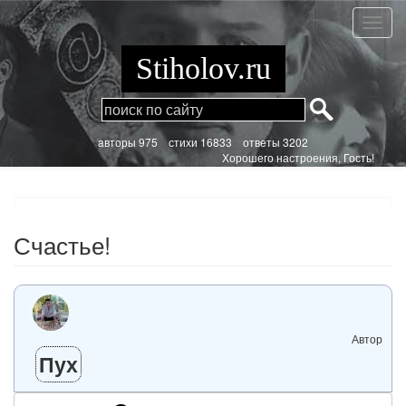
Перейти
к
Счасть
основному
содержанию
Stiholov.ru
aвторы 975
стихи
16833 ответы 3202
Хорошего настроения, Гость!
Счастье!
Автор
Пух