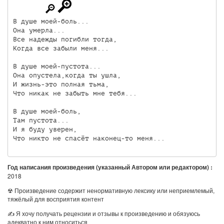
В душе моей-боль...

Она умерла...

Все надежды погибли тогда,

Когда все забыли меня...

В душе моей-пустота...

Она опустела,когда ты ушла,

И жизнь-это полная тьма,

Что никак не забыть мне тебя...

В душе моей-боль,

Там пустота...

И я буду уверен,

Что никто не спасёт наконец-то меня...
Год написания произведения (указанный Автором или редактором) :
2018
☢ Произведение содержит ненормативную лексику или неприемлемый,
тяжёлый для восприятия контент
✍ Я хочу получать рецензии и отзывы к произведению и обязуюсь
адекватно к ним относиться