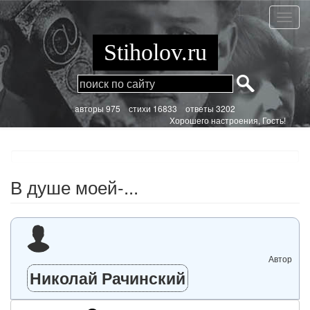
Перейти
к
В
основному
душе
содержанию
моей-..
Stiholov.ru
aвторы 975
стихи
16833 ответы 3202
Хорошего настроения, Гость!
В душе моей-...
Автор
Николай Рачинский