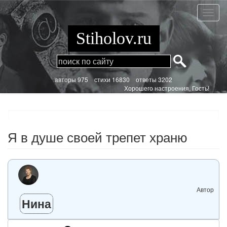
Перейти
к
Я
основному
в
содержанию
душе
Stiholov.ru
своей
трепе
храню
aвторы 975
стихи
16830 ответы 3202
Хорошего настроения, Гость!
Я в душе своей трепет храню
Автор
Нина