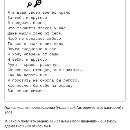
Я в душе своей трепет храню 

За тебя и другого.

Я подумать боюсь, 

Что случится плохое у вас.

Даже мысли гоню от себя,

Чтоб не сглазить любого.

Только в снах своих вижу 

Почти ежедневно я вас.

Я хочу уберечь от беды 

И тебя, и другого.

Руки – крылья раскинув,

Совсем как птенцов, вас прикрыть.

Как вы дороги мне!

Я простить не смогла бы любого,

Кто посмел бы себе на отраду

Год написания произведения (указанный Автором или редактором) :
1995
✍ Я хочу получать рецензии и отзывы к произведению и обязуюсь
адекватно к ним относиться