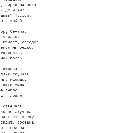
, серая малышка.

к делишки?

шишь? Постой.

ы с тобой.

ору бежала.

 увидала.

 Привет, соседка.

емся мы редко.

тороплюсь.

мой боюсь.

 отвечала:

лдня скучала.

мы, малышка,

кошки-мышки.

е люблю.

а я ловлю.

 отвечала:

ко не скучала.

на клена ветку.

сидит, соседка.

й и поиграй.

гда. Прощай.
