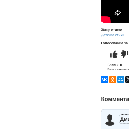
Жанр стиха:
Детские стихи
Голосование за
Стих
Стих
понравилс
не
понр
Баллы:
0
Вы поставили 
Коммент
Дм