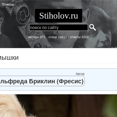
Помощь
Stiholov.ru
aвторы 975
стихи
16833 ответы 3202
мышки
Автор
льфреда Бриклин (Фресис)