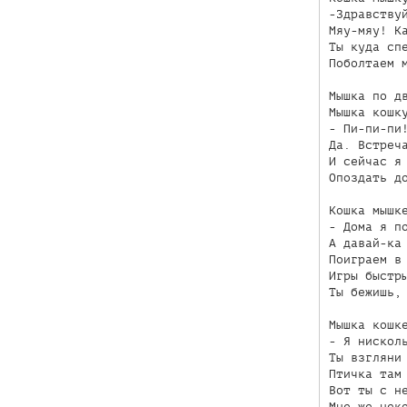
-Здравствуй
Мяу-мяу! Ка
Ты куда спе
Поболтаем м
Мышка по дв
Мышка кошку
- Пи-пи-пи!
Да. Встреча
И сейчас я 
Опоздать до
Кошка мышке
- Дома я по
А давай-ка 
Поиграем в 
Игры быстры
Ты бежишь, 
Мышка кошке
- Я нисколь
Ты взгляни 
Птичка там 
Вот ты с не
Мне же неко