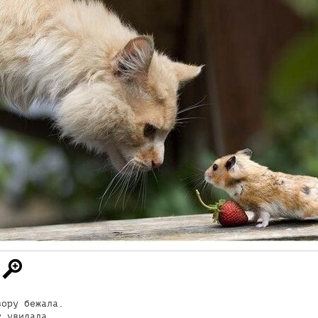
ору бежала. 

 увидала.
