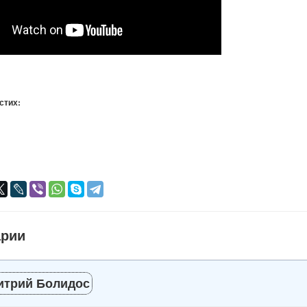
 стих:
я
авился
+
арии
итрий Болидос