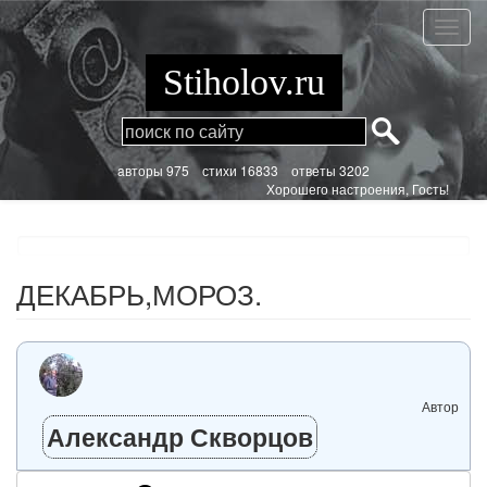
Перейти
к
ДЕКАБ
основному
содержанию
Stiholov.ru
aвторы 975
стихи
16833 ответы 3202
Хорошего настроения, Гость!
ДЕКАБРЬ,МОРОЗ.
Автор
Александр Скворцов