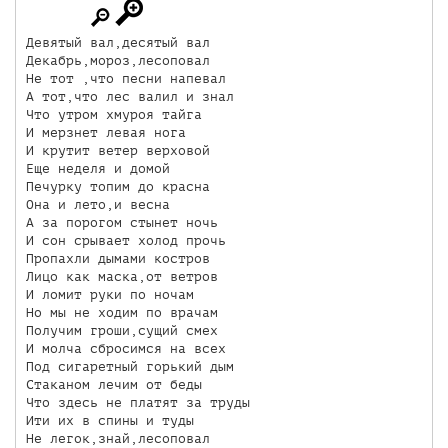
Девятый вал,десятый вал

Декабрь,мороз,лесоповал

Не тот ,что песни напевал

А тот,что лес валил и знал

Что утром хмуроя тайга

И мерзнет левая нога

И крутит ветер верховой

Еще неделя и домой

Печурку топим до красна

Она и лето,и весна

А за порогом стынет ночь

И сон срывает холод прочь

Пропахли дымами костров

Лицо как маска,от ветров

И ломит руки по ночам

Но мы не ходим по врачам

Получим гроши,сущий смех

И молча сбросимся на всех

Под сигаретный горький дым

Стаканом лечим от беды

Что здесь не платят за труды

Ити их в спины и туды

Не легок,знай,лесоповал
