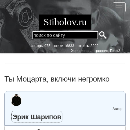
Перейти
к
Ты
основному
Моцар
содержанию
включ
Stiholov.ru
негро
aвторы 975
стихи
16833 ответы 3202
Хорошего настроения, Гость!
Ты Моцарта, включи негромко
Автор
Эрик Шарипов