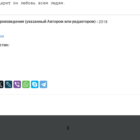
дарит он любовь всем людям.
произведения (указанный Автором или редактором) :
2018
ихи
 стих:
я
авился
+