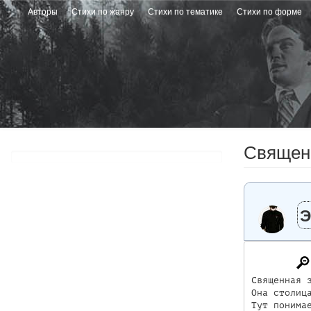
Перейти
Авторы
Стихи по жанру
Стихи по тематике
Стихи по форме
к
основному
содержанию
Священ
Э
Священная з
Она столица
Тут понимае