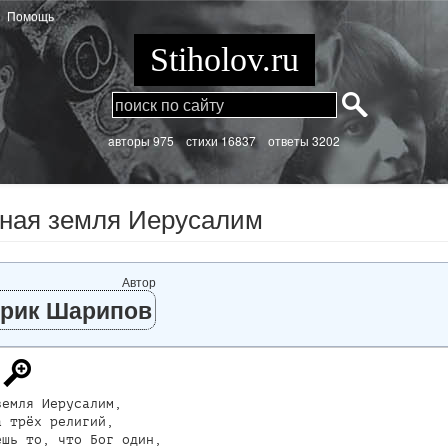
Помощь
Stiholov.ru
aвторы 975
стихи
16837 ответы 3202
ная земля Иерусалим
Автор
рик Шарипов
емля Иерусалим,

 трёх религий,

шь то, что Бог один,
