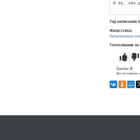
И то, что 
Год написания 
Жанр стиха:
Религиозные ст
Голосование за
Стих
Стих
понравилс
не
понр
Баллы:
0
Вы поставили 