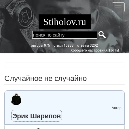
Перейти
к
Случа
основному
не
содержанию
случа
Stiholov.ru
aвторы 975
стихи
16833 ответы 3202
Хорошего настроения, Гость!
Случайное не случайно
Автор
Эрик Шарипов