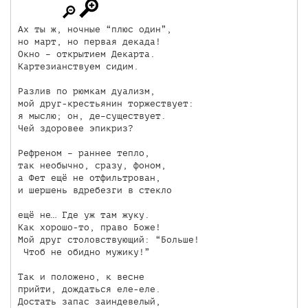
Ах ты ж, ночные “плюс один”,

но март, но первая декада!

Окно – открытием Декарта.

Картезианствуем сидим.

Разлив по рюмкам дуализм,

мой друг-крестьянин торжествует:

я мыслю; он, де–существует.

Чей здоровее эпикриз?

Рефреном – раннее тепло,

так необычно, сразу, фоном,

а Фет ещё не отфильтрован,

и шершень вдребезги в стекло

ещё не… Где уж там жуку.

Как хорошо-то, право Боже!

Мой друг столовствующий: “Больше! 

 Чтоб не обидно мужику!”

Так и положено, к весне

прийти, дождаться еле-еле.

Достать запас заиндевелый,
