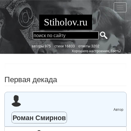
Перейти
к
Перва
основному
декад
содержанию
Stiholov.ru
aвторы 975
стихи
16833 ответы 3202
Хорошего настроения, Гость!
Первая декада
Автор
Роман Смирнов