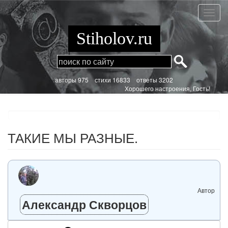
Перейти
к
ТАКИ
основному
МЫ
содержанию
РАЗНЫ
Stiholov.ru
aвторы 975
стихи
16833 ответы 3202
Хорошего настроения, Гость!
ТАКИЕ МЫ РАЗНЫЕ.
Автор
Александр Скворцов