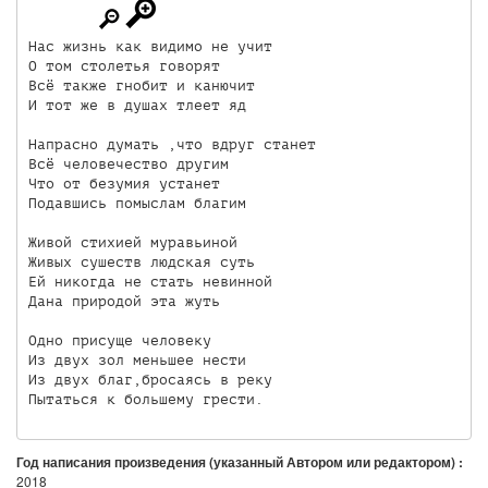
Нас жизнь как видимо не учит

О том столетья говорят

Всё также гнобит и канючит

И тот же в душах тлеет яд

Напрасно думать ,что вдруг станет

Всё человечество другим

Что от безумия устанет

Подавшись помыслам благим

Живой стихией муравьиной

Живых сушеств людская суть

Ей никогда не стать невинной

Дана природой эта жуть

Одно присуще человеку

Из двух зол меньшее нести

Из двух благ,бросаясь в реку

Пытаться к большему грести.
Год написания произведения (указанный Автором или редактором) :
2018