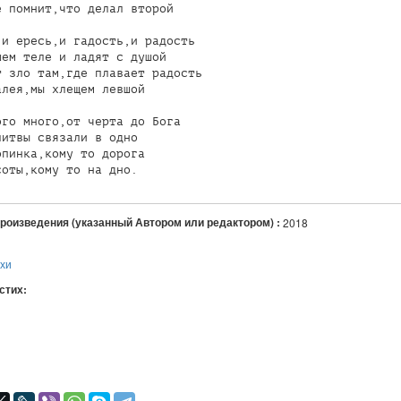
 помнит,что делал второй

и ересь,и гадость,и радость

ем теле и ладят с душой

 зло там,где плавает радость

лея,мы хлещем левшой

го много,от черта до Бога

итвы связали в одно

пинка,кому то дорога

соты,кому то на дно.
произведения (указанный Автором или редактором) :
2018
ихи
 стих:
я
авился
+