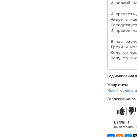
И первый не
И прелесть,
Живут в наш
Соседствует
И правой жа
В нас разно
Грехи и мол
Кому то тро
Кому то вы
Год написания 
Жанр стиха:
Иронические ст
Голосование за
Стих
Стих
понравилс
не
понр
Баллы:
1
Вы поставили 