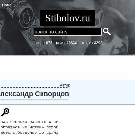
Помощь
Stiholov.ru
aвторы 975
стихи
16830 ответы 3202
Автор
лександр Скворцов
нас столько разного хлама

обраться не можешь порой

детель,бездумье до срама
