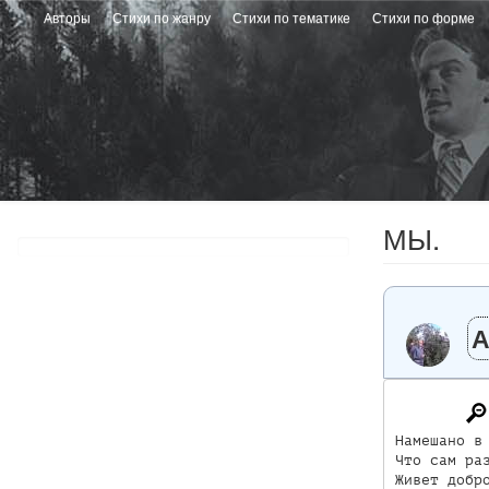
Перейти
Авторы
Стихи по жанру
Стихи по тематике
Стихи по форме
к
основному
содержанию
МЫ.
А
Намешано в 
Что сам раз
Живет добро