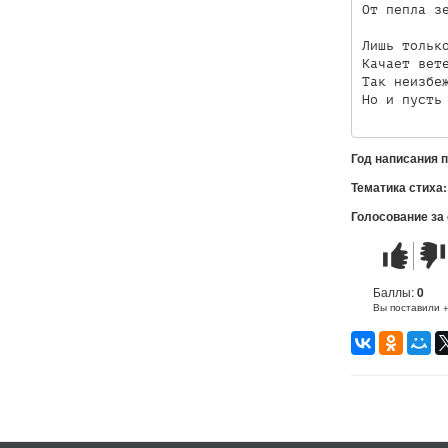
От пепла зе
Лишь только
Качает вете
Так неизбеж
Но и пусть
Год написания 
Тематика стиха
Голосование за
Стих
Стих
понравилс
не
понр
Баллы:
0
Вы поставили 