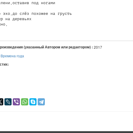
лени,оставив под ногами

 эхо,до слёз похожее на грусть

р на деревьях

но,

произведения (указанный Автором или редактором) :
2017
:
Времена года
 стих:
я
авился
+