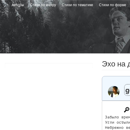
Перейти
Авторы
Стихи по жанру
Стихи по тематике
Стихи по форме
к
основному
содержанию
Эхо на 
g
Забыло врем
Угли остыли
Небрежно ве