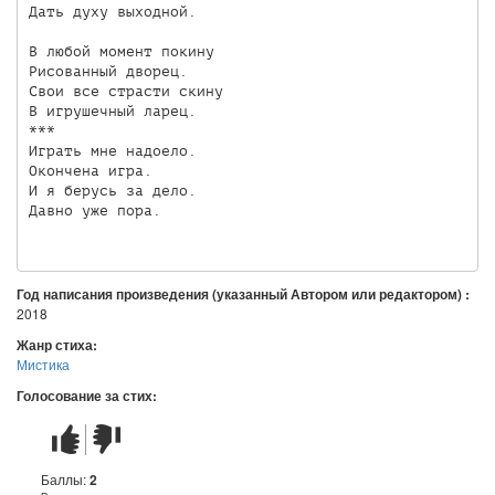
Дать духу выходной.

В любой момент покину

Рисованный дворец.

Свои все страсти скину

В игрушечный ларец.

***

Играть мне надоело.

Окончена игра.

И я берусь за дело.

Давно уже пора.

Год написания произведения (указанный Автором или редактором) :
2018
Жанр стиха:
Мистика
Голосование за стих:
Стих
Стих
понравился
не
понравился
Баллы:
2