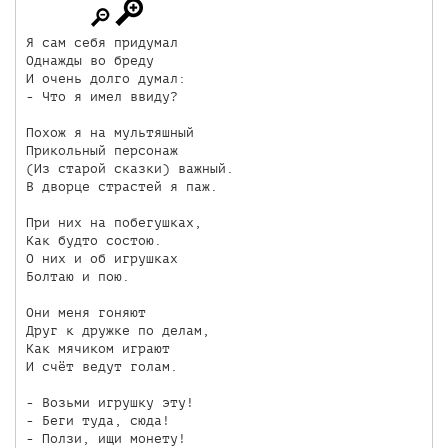
Я сам себя придумал

Однажды во бреду

И очень долго думал: 

- Что я имел ввиду?

Похож я на мультяшный

Прикольный персонаж

(Из старой сказки) важный.

В дворце страстей я паж.

При них на побегушках,

Как будто состою.

О них и об игрушках 

Болтаю и пою.

Они меня гоняют

Друг к дружке по делам,

Как мячиком играют 

И счёт ведут голам.

- Возьми игрушку эту!

- Беги туда, сюда!

- Ползи, ищи монету!
