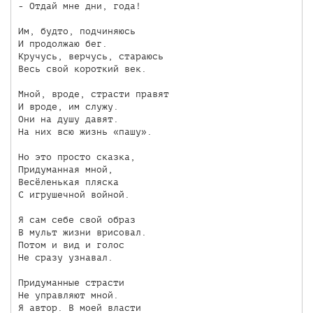
- Отдай мне дни, года!

Им, будто, подчиняюсь

И продолжаю бег.

Кручусь, верчусь, стараюсь

Весь свой короткий век.

Мной, вроде, страсти правят

И вроде, им служу.

Они на душу давят.

На них всю жизнь «пашу».

Но это просто сказка,

Придуманная мной,

Весёленькая пляска

С игрушечной войной.

Я сам себе свой образ

В мульт жизни врисовал.

Потом и вид и голос

Не сразу узнавал.

Придуманные страсти

Не управляют мной.

Я автор. В моей власти
