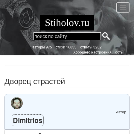
Перейти
к
Дворе
основному
страс
содержанию
Stiholov.ru
aвторы 975
стихи
16833 ответы 3202
Хорошего настроения, Гость!
Дворец страстей
Автор
Dimitrios