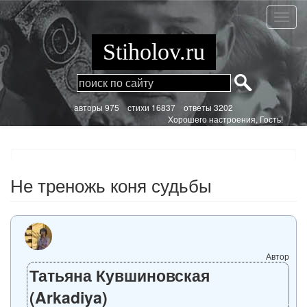
Перейти
к
Не
основному
трено
содержанию
коня
Stiholov.ru
судьб
aвторы 975
стихи
16837 ответы 3202
Хорошего настроения, Гость!
Не треножь коня судьбы
Автор
Татьяна Кувшиновская
(Arkadiya)