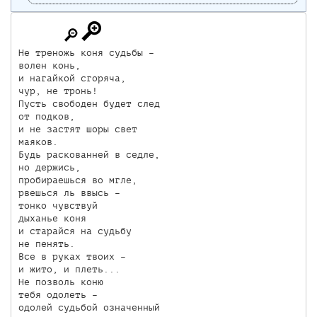
Не треножь коня судьбы – 

волен конь, 

и нагайкой сгоряча, 

чур, не тронь! 

Пусть свободен будет след

от подков,

и не застят шоры свет 

маяков. 

Будь раскованней в седле, 

но держись, 

пробираешься во мгле, 

рвешься ль ввысь – 

тонко чувствуй 

дыханье коня 

и старайся на судьбу

не пенять. 

Все в руках твоих – 

и жито, и плеть...

Не позволь коню

тебя одолеть – 

одолей судьбой означенный 
