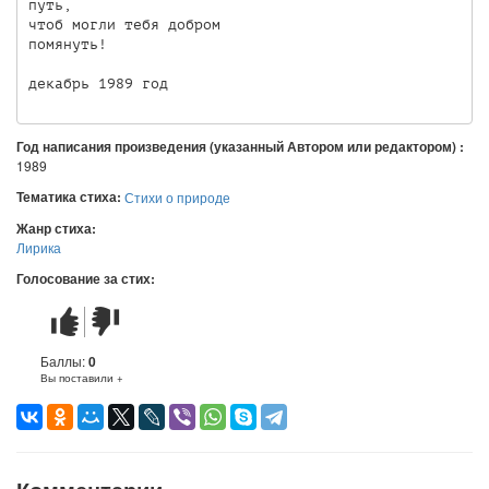
путь,

чтоб могли тебя добром 

помянуть!

Год написания произведения (указанный Автором или редактором) :
1989
Тематика стиха:
Стихи о природе
Жанр стиха:
Лирика
Голосование за стих:
Стих
Стих
понравился
не
понравился
Баллы:
0
Вы поставили +