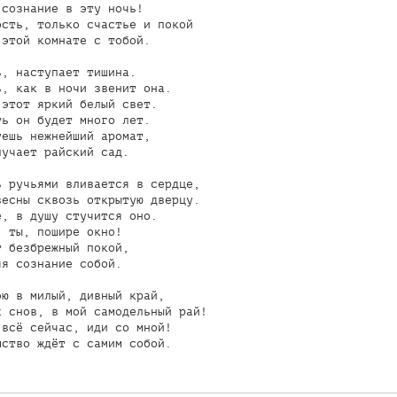
сознание в эту ночь!

сть, только счастье и покой

этой комнате с тобой.

, наступает тишина.

, как в ночи звенит она.

этот яркий белый свет.

ь он будет много лет.

ешь нежнейший аромат,

учает райский сад.

 ручьями вливается в сердце,

есны сквозь открытую дверцу.

, в душу стучится оно.

 ты, пошире окно!

 безбрежный покой,

я сознание собой.

ю в милый, дивный край,

 снов, в мой самодельный рай!

всё сейчас, иди со мной!

ство ждёт с самим собой.
