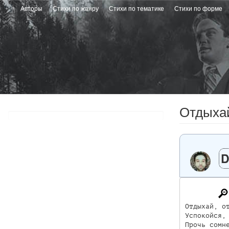
Перейти
Авторы
Стихи по жанру
Стихи по тематике
Стихи по форме
к
основному
содержанию
Отдыха
D
Отдыхай, от
Успокойся, 
Прочь сомне