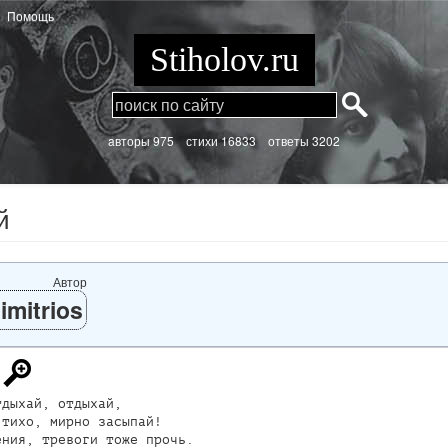
Помощь
Stiholov.ru
aвторы 975
стихи
16833 ответы 3202
й
Автор
imitrios
дыхай, отдыхай,

тихо, мирно засыпай!

ния, тревоги тоже прочь.
