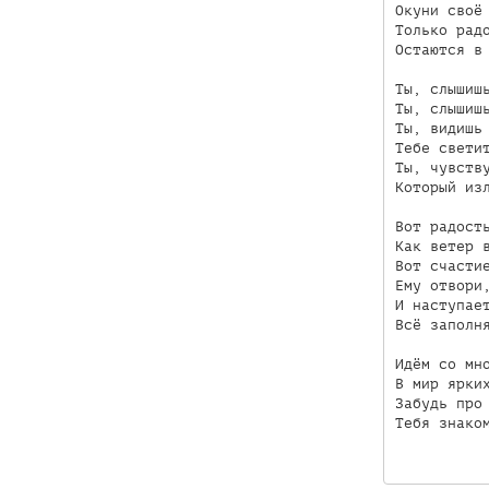
Окуни своё 
Только радо
Остаются в 
Ты, слышишь
Ты, слышишь
Ты, видишь 
Тебе светит
Ты, чувству
Который изл
Вот радость
Как ветер в
Вот счастие
Ему отвори,
И наступает
Всё заполня
Идём со мно
В мир ярких
Забудь про 
Тебя знаком