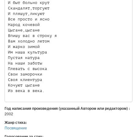
И быт больно крут

Скандалят,торгуют

И пляшут,ликуют

Все просто и ясно

Народ кочевой

Цыгане,цыгане

Впишу вас в строку я

Вам холодно летом

И жарко зимой

Им наша культура

Пустая натура

На наши заботы

Плевать с высока

Свои заморочки

Своя клиентура

Кочуют цыгане

Из века в века.
Год написания произведения (указанный Автором или редактором) :
2002
Жанр стиха:
Посвящение
Голосование за стих: