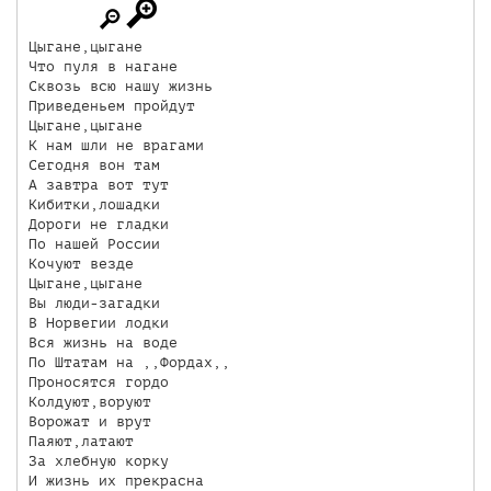
Цыгане,цыгане

Что пуля в нагане

Сквозь всю нашу жизнь

Приведеньем пройдут

Цыгане,цыгане

К нам шли не врагами

Сегодня вон там

А завтра вот тут

Кибитки,лошадки

Дороги не гладки

По нашей России

Кочуют везде

Цыгане,цыгане

Вы люди-загадки

В Норвегии лодки

Вся жизнь на воде

По Штатам на ,,Фордах,,

Проносятся гордо

Колдуют,воруют

Ворожат и врут

Паяют,латают

За хлебную корку

И жизнь их прекрасна
