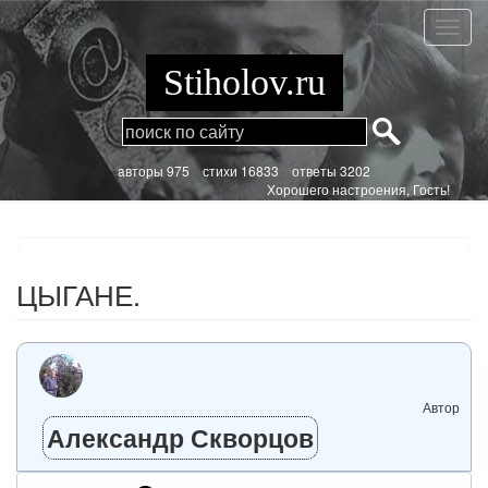
Перейти
к
ЦЫГА
основному
содержанию
Stiholov.ru
aвторы 975
стихи
16833 ответы 3202
Хорошего настроения, Гость!
ЦЫГАНЕ.
Автор
Александр Скворцов