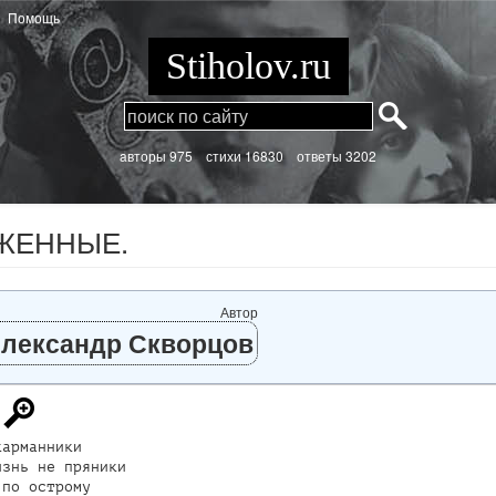
Помощь
Stiholov.ru
aвторы 975
стихи
16830 ответы 3202
ЖЕННЫЕ.
Автор
лександр Скворцов
арманники

знь не пряники

по острому
