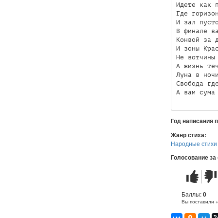
Идете как п
Где горизон
И зал пусто
В финале ва
Конвой за д
И зоны Крас
Не вотчины 
А жизнь теч
Луна в ночи
Свобода где
А вам сума
Год написания 
Жанр стиха:
Народные стихи
Голосование за
Стих
Стих
понравилс
не
понр
Баллы:
0
Вы поставили 