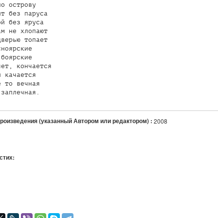
о острову

т без паруса

й без яруса

м не хлопают

верью топает

ноярские

боярские

ет, кончается

 качается

 то вечная

 заплечная.
произведения (указанный Автором или редактором) :
2008
 стих:
я
авился
+