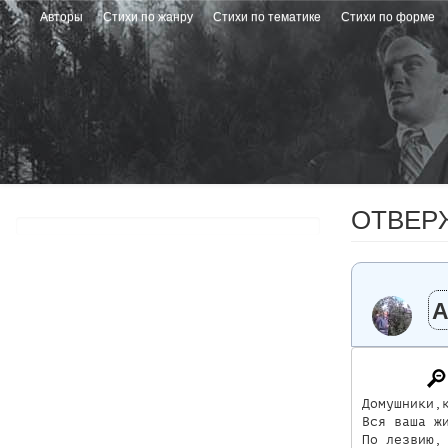
Перейти
Авторы
Стихи по жанру
Стихи по тематике
Стихи по форме
к
основному
содержанию
ОТВЕР
А
Домушники,к
Вся ваша жи
По лезвию, 