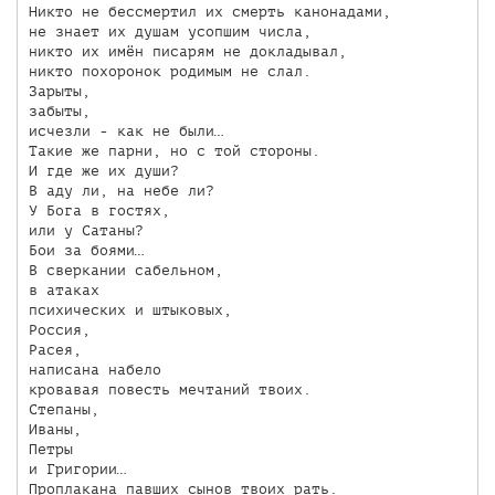
Никто не бессмертил их смерть канонадами,

не знает их душам усопшим числа,

никто их имён писарям не докладывал,

никто похоронок родимым не слал.

Зарыты,

забыты, 

исчезли - как не были…

Такие же парни, но с той стороны.

И где же их души? 

В аду ли, на небе ли?

У Бога в гостях, 

или у Сатаны?

Бои за боями… 

В сверкании сабельном,

в атаках 

психических и штыковых,

Россия, 

Расея, 

написана набело

кровавая повесть мечтаний твоих.

Степаны, 

Иваны, 

Петры 

и Григории…

Проплакана павших сынов твоих рать.
