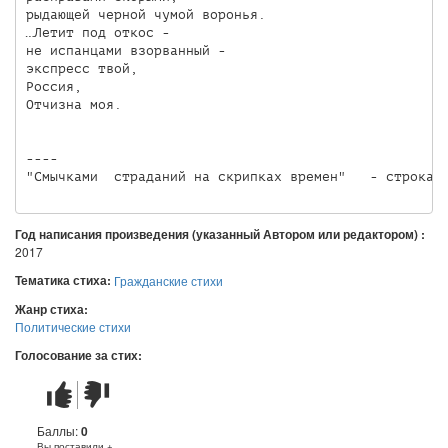
рыдающей черной чумой воронья.

…Летит под откос - 

не испанцами взорванный -

экспресс твой,

Россия,

Отчизна моя.

----

"Смычками  страданий на скрипках времен"   - строка 
Год написания произведения (указанный Автором или редактором) :
2017
Тематика стиха:
Гражданские стихи
Жанр стиха:
Политические стихи
Голосование за стих:
Стих
Стих
понравился
не
понравился
Баллы:
0
Вы поставили +