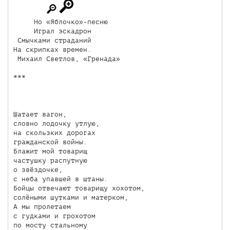
     Но «Яблочко»-песню 

     Играл эскадрон

 Смычками страданий

На скрипках времен. 

 Михаил Светлов, «Гренада»

***

Шатает вагон,

словно лодочку утлую,

на скользких дорогах

гражданской войны.

Блажит мой товарищ

частушку распутную

о звёздочке,

с неба упавшей в штаны.

Бойцы отвечают товарищу хохотом,

солёными шутками и матерком,

А мы пролетаем

с гудками и грохотом

по мосту стальному 
