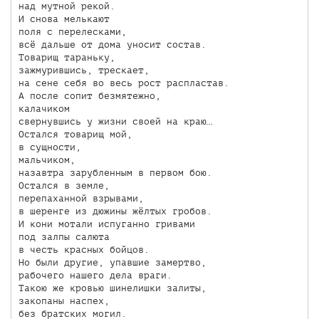
над мутной рекой.

И снова мелькают

поля с перелесками,

всё дальше от дома уносит состав.

Товарищ тараньку,

зажмурившись, трескает,

на сене себя во весь рост распластав.

А после сопит безмятежно,

калачиком

свернувшись у жизни своей на краю…

Остался товарищ мой,

в сущности,

мальчиком,

назавтра зарубленным в первом бою.

Остался в земле,

перепаханной взрывами,

в шеренге из дюжины жёлтых гробов.

И кони мотали испуганно гривами

под залпы салюта 

в честь красных бойцов.

Но были другие, упавшие замертво,

рабочего нашего дела враги. 

Такою же кровью шинелишки залиты,

закопаны наспех,

без братских могил.
