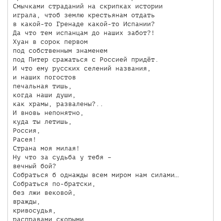
Смычками страданий на скрипках истории

играла, чтоб землю крестьянам отдать

в какой-то Гренаде какой-то Испании?

Да что тем испанцам до наших забот?!

Хуан в сорок первом  

под собственным знаменем

под Питер сражаться с Россией придёт. 

И что ему русских селений названия,

и наших погостов 

печальная тишь,

когда наши души, 

как храмы, развалены?..

И вновь непонятно, 

куда ты летишь,

Россия, 

Расея! 

Страна моя милая!

Ну что за судьба у тебя – 

вечный бой?

Собраться б однажды всем миром нам силами…

Собраться по-братски,

без лжи вековой,

вражды, 

кривосудья, 

расправами скорыми,
