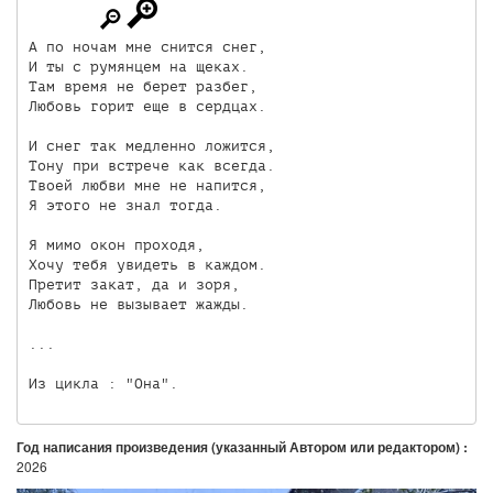
А по ночам мне снится снег,

И ты с румянцем на щеках.

Там время не берет разбег,

Любовь горит еще в сердцах.

И снег так медленно ложится,

Тону при встрече как всегда.

Твоей любви мне не напится,

Я этого не знал тогда. 

Я мимо окон проходя,

Хочу тебя увидеть в каждом.

Претит закат, да и зоря,

Любовь не вызывает жажды.

...

Из цикла : "Она".
Год написания произведения (указанный Автором или редактором) :
2026