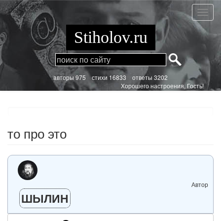
Перейти
к
то
основному
про
содержанию
это
Stiholov.ru
aвторы 975
стихи
16833 ответы 3202
Хорошего настроения, Гость!
то про это
Автор
ШЫЛИН