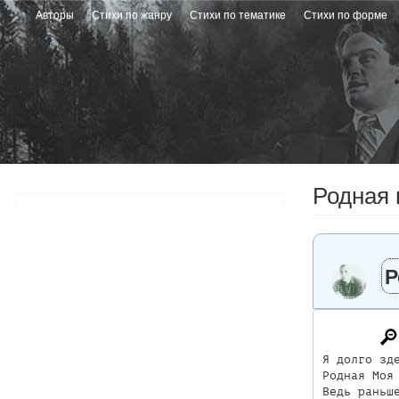
Перейти
Авторы
Стихи по жанру
Стихи по тематике
Стихи по форме
к
основному
содержанию
Родная 
Р
Я долго зде
Родная Моя 
Ведь раньше