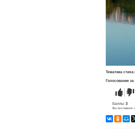
Тематика стиха
Голосование за
Стих
Стих
понравилс
не
понр
Баллы:
3
Вы поставили 