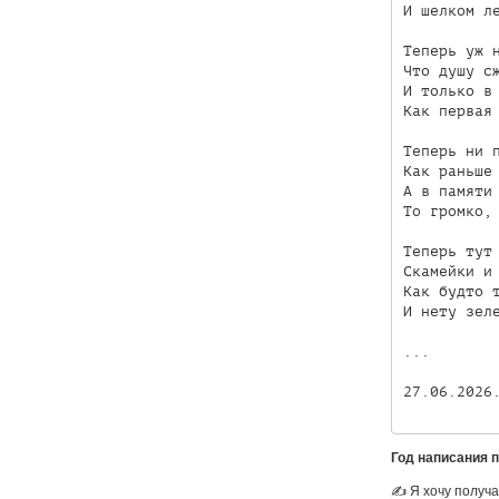
И шелком ле
Теперь уж н
Что душу сж
И только в 
Как первая 
Теперь ни п
Как раньше 
А в памяти 
То громко, 
Теперь тут 
Скамейки и 
Как будто т
И нету зеле
...

27.06.2026
Год написания 
✍ Я хочу получа