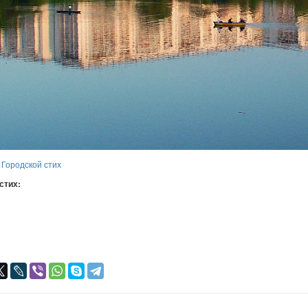
:
Городской стих
 стих:
я
авился
+