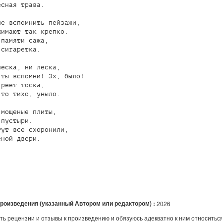
сная трава.

е вспомнить пейзажи,

имают так крепко.

памяти сажа,

сигаретка.

еска, ни леска,

ты вспомни! Эх, было!

реет тоска,

то тихо, уныло.

мощеные плиты,

пустыри.

ут все схоронили,

ной двери.

.
произведения (указанный Автором или редактором) :
2026
ть рецензии и отзывы к произведению и обязуюсь адекватно к ним относитьс