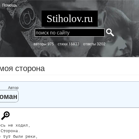
Помощь
Stiholov.ru
aвторы 975
стихи
16833 ответы 3202
моя сторона
Автор
оман
сь не ходил,

Сторона.

 тут были реки,
