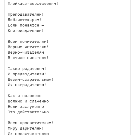
Плейкаст-верстателям!

Преподавателям!

Библиотекарям!

Если появятся —

Книгоиздателям!

Всем почитателям!

Верным читателям!

Верно-читателям

В стиле писателя!

Также родителям!

И предводителям!

Детям-старательным!

Их наградителям! —

Как и положено

Должно и слаженно,

Если заслуженно

Это действительно!

Всем просветителям!

Миру дарителям!

Их представителям!
