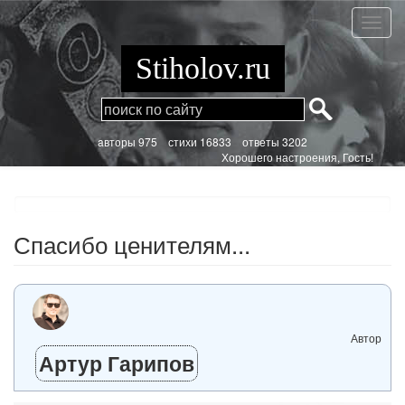
Перейти
к
Спаси
основному
цените
содержанию
Stiholov.ru
aвторы 975
стихи
16833 ответы 3202
Хорошего настроения, Гость!
Спасибо ценителям...
Автор
Артур Гарипов