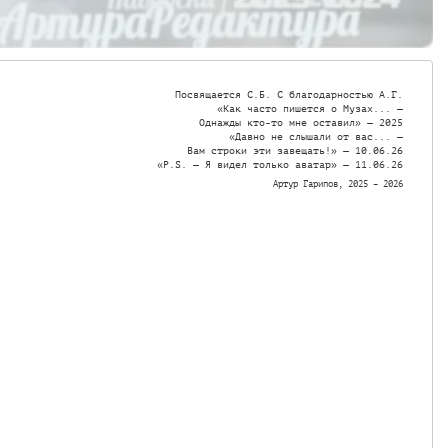
Посвящается С.Б. С благодарностью А.Г.

«Как часто пишется о Музах... —

Однажды кто-то мне оставил» — 2025

«Давно не слышали от вас... —

Вам строки эти завещать!» — 10.06.26

«P.S. — Я видел только аватар» — 11.06.26
Артур Гарипов, 2025 – 2026