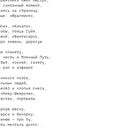
рвятник» ожил быстро,

 считанный момент,

аясь на страницу,

ые: «Фрагмент»,

оа», «Какапо»,

эты, птица Гуйя,

вой, «Фантагиро»,

ро ливень, дорогую

ю планету,

 честь и Млечный Путь,

быт, хоккей, газету,

 рэп и алфавит.

ликого поэта,

льных людей,

елАЗ и хлопья снега,

«Ниву-Шевроле»,

ество, портреты.

рную весну,

арса и бихорку,

инюю — про ту,

ть мечтала долго...
