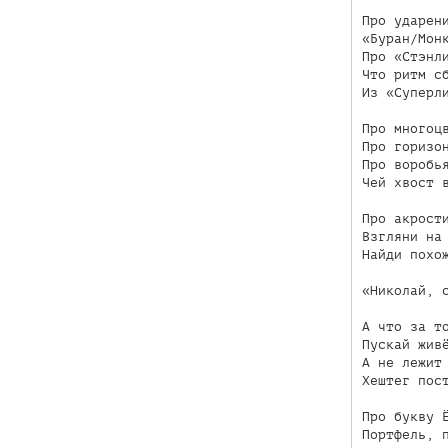
Про ударени
«Буран/Монк
Про «Стэнли
Что ритм сб
Из «Суперли
Про многоцв
Про горизон
Про воробья
Чей хвост в
Про акрости
Взгляни на 
Найди похож
«Николай, 
А что за то
Пускай живё
А не лежит 
Хештег пост
Про букву Ё
Портфель, п