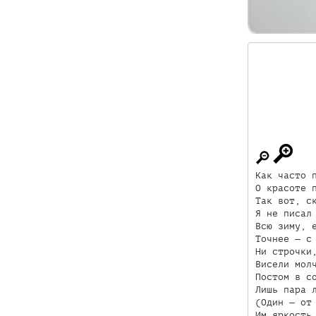
Как часто п
О красоте п
Так вот, ск
Я не писал 
Всю зиму, е
Точнее — с 
Ни строчки,
Висели молч
Постом в со
Лишь пара л
(Один — от 
Им яркость,