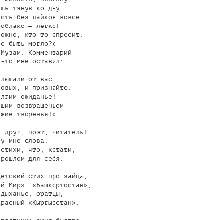
шь тянув ко дну.

сть без лайков вовсе

облако — легко!

ожно, кто-то спросит:

е быть могло?»

Музам. Комментарий

-то мне оставил:

лышали от вас

овых, и признайте:

лгим ожиданье!

шим возвращеньем

жие творенья!»

 друг, поэт, читатель!

у мне слова.

стихи, что, кстати,

рошлом для себя.

етский стих про зайца,

й Мир», «Башкортостан»,

дыханье, братцы,

расный «Кыргызстан».
