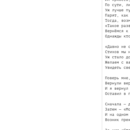
По сути, ли
Уж лучше пу
Парят, как 
Тогда, возм
«Такое разв
Вернёмся к 
Однажды кто
«Давно не с
Стихов мы н
Уж стало до
Желаем с ва
Увидеть све
Поверь мне,
Вернули вер
И я вернул 
Оставил в п
Сначала — д
Затем — «Мо
И на одном 
Возник прек