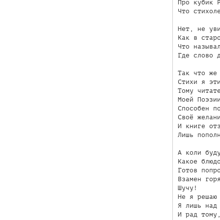
Про кубик Р
Что стихоле
Нет, не уви
Как в старо
Что называл
Где слово д
Так что же 
Стихи я эти
Тому читате
Моей Поэзии
Способен по
Своё желани
И книге отз
Лишь пополн
А коли буду
Какое блюдо
Готов попро
Взамен горя
Шучу!

Не я решаю 
Я лишь над 
И рад тому,