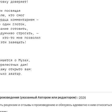
овку доверяет!

и посвящая

лю, кто смог

рдца комментарием —

 один глоток,

ание готовить,

думчиво строгать, —

 кто-то мне позволил

эти завещать!

ишется о Музах,

релестных дам!

ажу открыто вам:

ько аватар.

произведения (указанный Автором или редактором) :
2026
ть рецензии и отзывы к произведению и обязуюсь адекватно к ним относитьс
 стих: