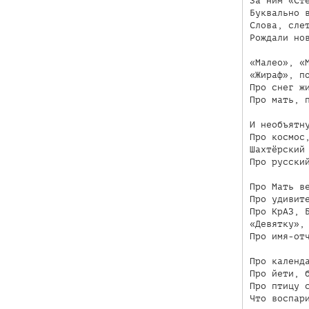
За ним «Сте
Буквально в
Слова, слет
Рождали нов
«Малео», «М
«Жираф», по
Про снег жи
Про мать, п
И необъятну
Про космос,
Шахтёрский 
Про русский
Про Мать ве
Про удивите
Про КрАЗ, Б
«Девятку», 
Про имя-отч
Про календа
Про йети, б
Про птицу с
Что воспари