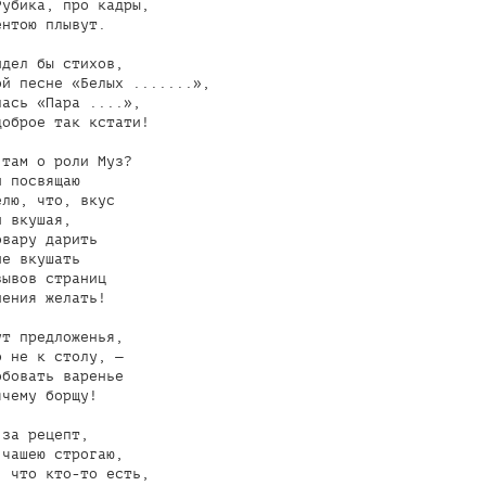
убика, про кадры,

нтою плывут.

дел бы стихов,

й песне «Белых .......»,

ась «Пара ....»,

оброе так кстати!

там о роли Муз?

 посвящаю

лю, что, вкус

 вкушая,

вару дарить

е вкушать

ывов страниц

ения желать!

т предложенья,

 не к столу, —

бовать варенье

чему борщу!

за рецепт,

чашею строгаю,

 что кто-то есть,
