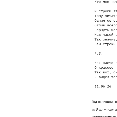
Кто мне гот
И строки эт
Тому читате
Одним от се
Отпив всего
Вернуть жел
Над чашей в
Так значит,
Вам строки 
P.S.

Как часто п
О красоте п
Так вот, ск
Я видел тол
11.06.26
Год написания 
✍ Я хочу получа
Голосование за