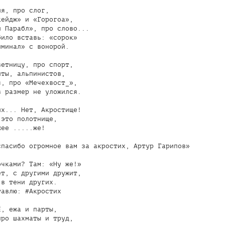
я, про слог,

ейдж» и «Горогоа»,

 Парабл», про слово...

ило вставь: «сорок»

минал» с вонорой.

етницу, про спорт,

ты, альпинистов,

, про «Мечехвост_»,

 размер не уложился.

х... Нет, Акростище!

это полотнище,

ее .....же!

спасибо огромное вам за акростих, Артур Гарипов»

чками? Там: «Ну же!»

т, с другими дружит,

в тени других.

авлю: #Акростих

, ежа и парты,

ро шахматы и труд,
