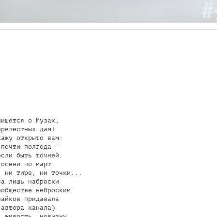
ишется о Музах,

релестных дам!

ажу открыто вам:

почти полгода —

сли быть точней.

осени по март.

 ни тире, ни точки...

а лишь наброски

обществе неброским.

айков придавала

автора канала)

 живость, новизну,
