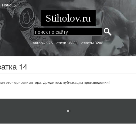
Помощь
Stiholov.ru
aвторы 975
стихи
16833 ответы 3202
атка 14
мя это черновик автора. Дождитесь публикации произведения!