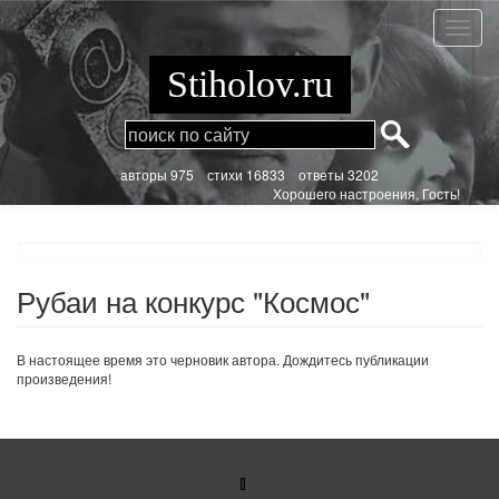
Перейти
к
Рубаи
основному
на
содержанию
конкур
Stiholov.ru
"Космо
aвторы 975
стихи
16833 ответы 3202
Хорошего настроения, Гость!
Рубаи на конкурс "Космос"
В настоящее время это черновик автора. Дождитесь публикации
произведения!