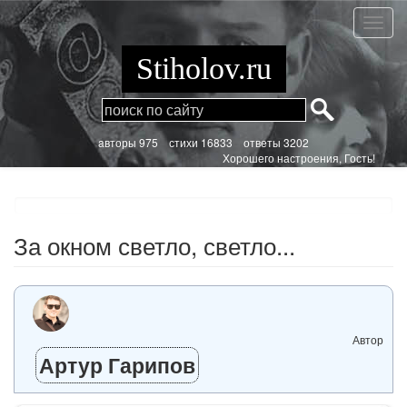
Перейти
к
За
основному
окном
содержанию
светло
Stiholov.ru
светло.
aвторы 975
стихи
16833 ответы 3202
Хорошего настроения, Гость!
За окном светло, светло...
Автор
Артур Гарипов