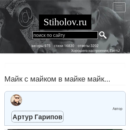
Перейти
к
Майк
основному
с
содержанию
майко
Stiholov.ru
в
майке
майк...
aвторы 975
стихи
16830 ответы 3202
Хорошего настроения, Гость!
Майк с майком в майке майк...
Автор
Артур Гарипов