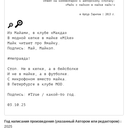
Ответ на комментарии к авторскому слогану:

«Майк с майком в майке майк!»

© Артур Гарипов | 2013 г.
Из Майами, в клубе «Макда»

В модной кепке в майке «Mike»

Майк читает про Ямайку.

Подпись: Май, Майкоп.

#Неправда!

Стоп. Не в кепке, а в бейсболке

И не в майке, а в футболке.

С микрофоном вместо майка.

В Петербурге в клубе MOD.

Подпись: #True / какой-то год.

03.10.25
Год написания произведения (указанный Автором или редактором) :
2025