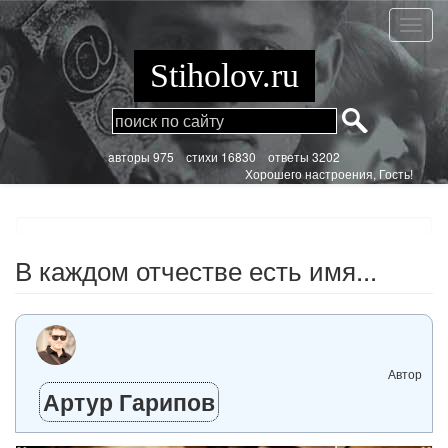
Перейти
к
В
основному
каждо
содержанию
отчес
Stiholov.ru
есть
имя...
aвторы 975
стихи
16830 ответы 3202
Хорошего настроения, Гость!
В каждом отчестве есть имя...
Автор
Артур Гарипов