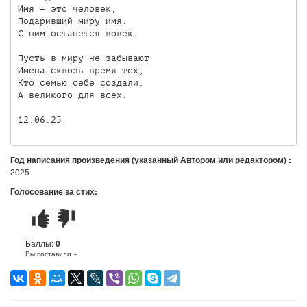
Имя – это человек,

Подаривший миру имя.

С ним останется вовек.

Пусть в миру не забывают

Имена сквозь время тех,

Кто семью себе создали.

А великого для всех.

12.06.25
Год написания произведения (указанный Автором или редактором) :
2025
Голосование за стих:
Стих
Стих
понравился
не
понравился
Баллы:
0
Вы поставили +