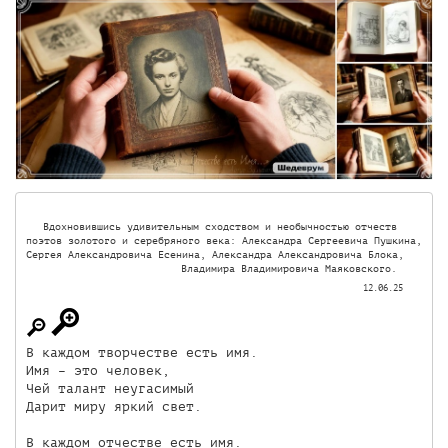
Вдохновившись удивительным сходством и необычностью отчеств 

поэтов золотого и серебряного века: Александра Сергеевича Пушкина, 

Сергея Александровича Есенина, Александра Александровича Блока, 

Владимира Владимировича Маяковского. 
12.06.25
В каждом творчестве есть имя.

Имя – это человек,

Чей талант неугасимый

Дарит миру яркий свет.

В каждом отчестве есть имя.
