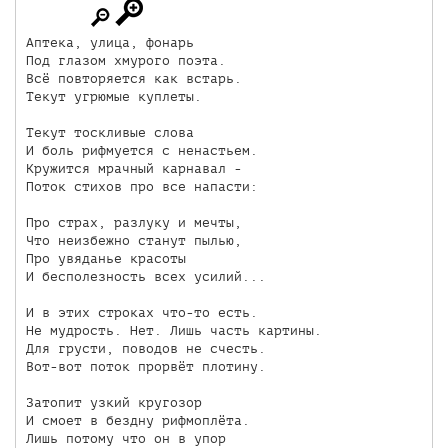
Аптека, улица, фонарь

Под глазом хмурого поэта.

Всё повторяется как встарь.

Текут угрюмые куплеты.

Текут тоскливые слова

И боль рифмуется с ненастьем.

Кружится мрачный карнавал -

Поток стихов про все напасти:

Про страх, разлуку и мечты,

Что неизбежно станут пылью,

Про увяданье красоты

И бесполезность всех усилий...

И в этих строках что-то есть.

Не мудрость. Нет. Лишь часть картины.

Для грусти, поводов не счесть.

Вот-вот поток прорвёт плотину.

Затопит узкий кругозор

И смоет в бездну рифмоплёта.

Лишь потому что он в упор
