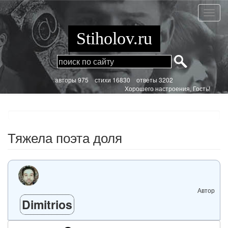
Перейти
к
Тяжел
основному
поэта
содержанию
доля
Stiholov.ru
aвторы 975
стихи
16830 ответы 3202
Хорошего настроения, Гость!
Тяжела поэта доля
Автор
Dimitrios