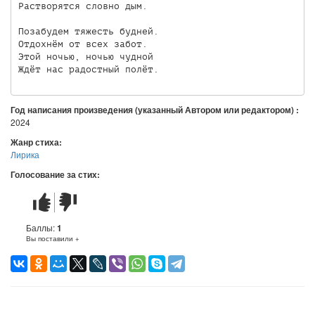
Растворятся словно дым.

Позабудем тяжесть будней.

Отдохнём от всех забот.

Этой ночью, ночью чудной

Год написания произведения (указанный Автором или редактором) :
2024
Жанр стиха:
Лирика
Голосование за стих:
Стих
Стих
понравился
не
понравился
Баллы:
1
Вы поставили +