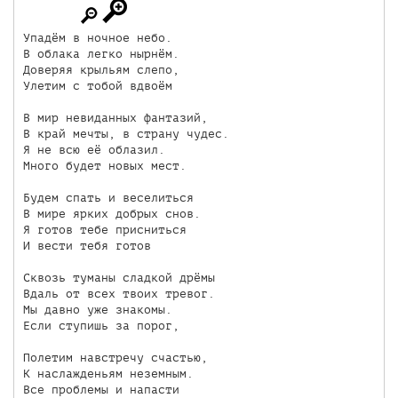
Упадём в ночное небо.

В облака легко нырнём.

Доверяя крыльям слепо,

Улетим с тобой вдвоём

В мир невиданных фантазий,

В край мечты, в страну чудес.

Я не всю её облазил.

Много будет новых мест.

Будем спать и веселиться

В мире ярких добрых снов.

Я готов тебе присниться

И вести тебя готов

Сквозь туманы сладкой дрёмы

Вдаль от всех твоих тревог.

Мы давно уже знакомы.

Если ступишь за порог,

Полетим навстречу счастью,

К наслажденьям неземным.

Все проблемы и напасти
