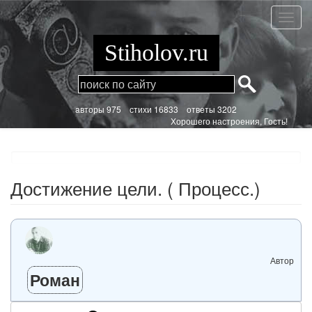
Перейти
к
Дости
основному
цели.
содержанию
(
Stiholov.ru
Процес
aвторы 975
стихи
16833 ответы 3202
Хорошего настроения, Гость!
Достижение цели. ( Процесс.)
Автор
Роман