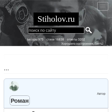
Перейти
к
...
основному
содержанию
Stiholov.ru
aвторы 975
стихи
16838 ответы 3202
Хорошего настроения, Гость!
...
Автор
Роман