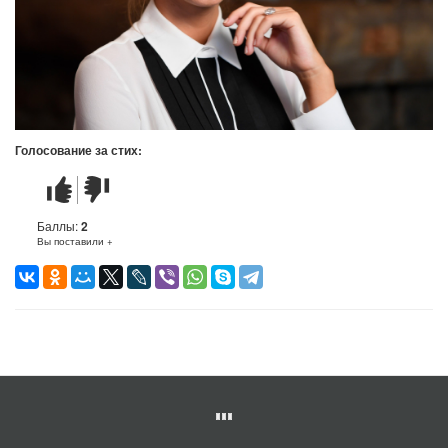
Голосование за стих:
Стих
Стих
понравился
не
понравился
Баллы:
2
Вы поставили +