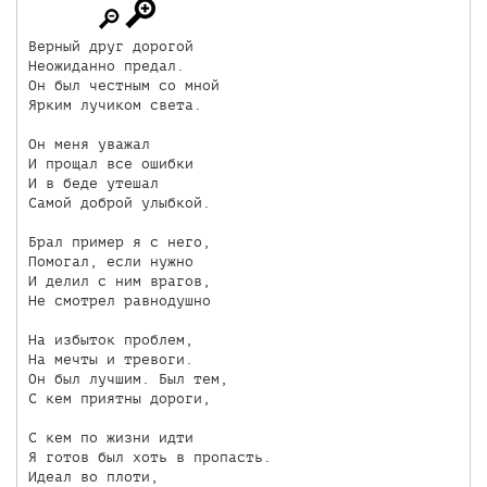
Верный друг дорогой

Неожиданно предал.

Он был честным со мной

Ярким лучиком света.

Он меня уважал

И прощал все ошибки

И в беде утешал

Самой доброй улыбкой.

Брал пример я с него,

Помогал, если нужно

И делил с ним врагов,

Не смотрел равнодушно

На избыток проблем,

На мечты и тревоги.

Он был лучшим. Был тем,

С кем приятны дороги,

С кем по жизни идти

Я готов был хоть в пропасть.

Идеал во плоти,
