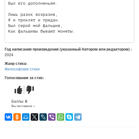
Был его дополненьем.

Лишь разок возразив,

Я и проклят и предан.

Был герой мой фальшив,

Год написания произведения (указанный Автором или редактором) :
2024
Жанр стиха:
Философские стихи
Голосование за стих:
Стих
Стих
понравился
не
понравился
Баллы:
0
Вы поставили +