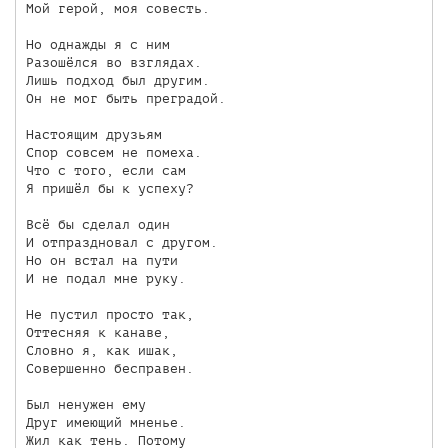
Мой герой, моя совесть.

Но однажды я с ним

Разошёлся во взглядах.

Лишь подход был другим.

Он не мог быть преградой.

Настоящим друзьям

Спор совсем не помеха.

Что с того, если сам

Я пришёл бы к успеху?

Всё бы сделал один

И отпраздновал с другом.

Но он встал на пути

И не подал мне руку.

Не пустил просто так,

Оттесняя к канаве,

Словно я, как ишак,

Совершенно бесправен.

Был ненужен ему 

Друг имеющий мненье.

Жил как тень. Потому
