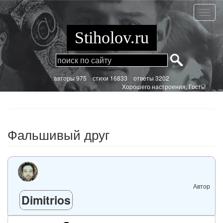
Перейти
к
Фальш
основному
друг
содержанию
Stiholov.ru
aвторы 975
стихи
16833 ответы 3202
Хорошего настроения, Гость!
Фальшивый друг
Автор
Dimitrios