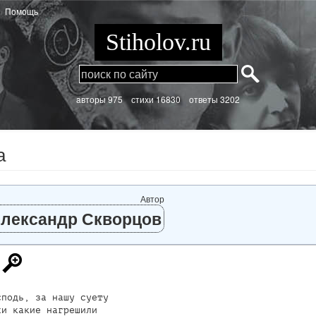
Помощь
Stiholov.ru
aвторы 975
стихи
16830 ответы 3202
а
Автор
лександр Скворцов
подь, за нашу суету

и какие нагрешили
