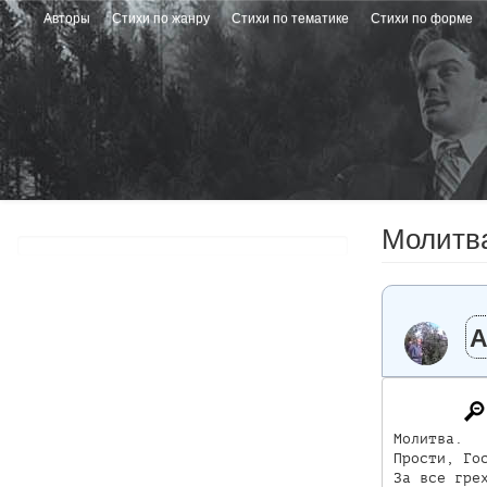
Перейти
Авторы
Стихи по жанру
Стихи по тематике
Стихи по форме
к
основному
содержанию
Молитв
А
Молитва.

Прости, Гос
За все грех