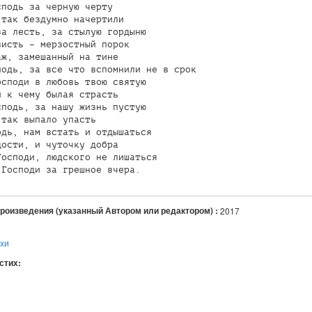
подь за черную черту

так бездумно начертили

а лесть, за стылую гордыню

исть – мерзостный порок

ж, замешанный на тине

одь, за все что вспомнили не в срок

споди в любовь твою святую

 к чему былая страсть

подь, за нашу жизнь пустую

так выпало упасть

дь, нам встать и отдышаться 

ости, и чуточку добра

осподи, людского не лишаться 

произведения (указанный Автором или редактором) :
2017
ихи
 стих:
я
авился