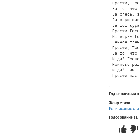
Прости, Гос
За то, что 
За спесь, з
За злую зав
За тот кура
Прости Госп
Мы верим Го
Земное тлен
Прости, Гос
За то, что 
И дай Госпо
Немного рад
И дай нам Г
Год написания 
Жанр стиха:
Религиозные ст
Голосование за
Стих
Стих
понравилс
не
понр