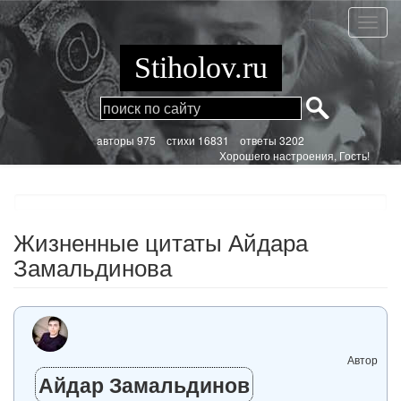
Перейти
к
Жизне
основному
цитат
содержанию
Айдар
Stiholov.ru
Замал
aвторы 975
стихи
16831 ответы 3202
Хорошего настроения, Гость!
Жизненные цитаты Айдара
Замальдинова
Автор
Айдар Замальдинов