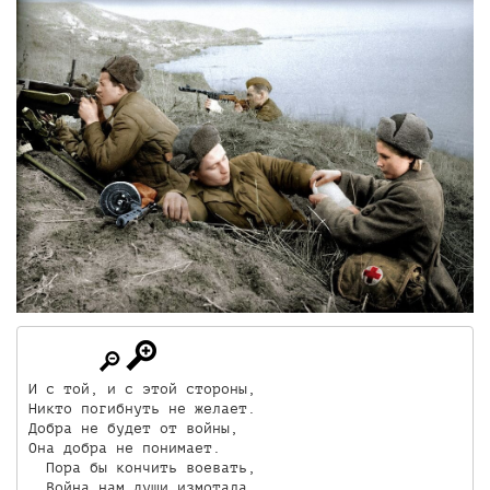
И с той, и с этой стороны,

Никто погибнуть не желает.

Добра не будет от войны,

Она добра не понимает.

  Пора бы кончить воевать,

  Война нам души измотала.
