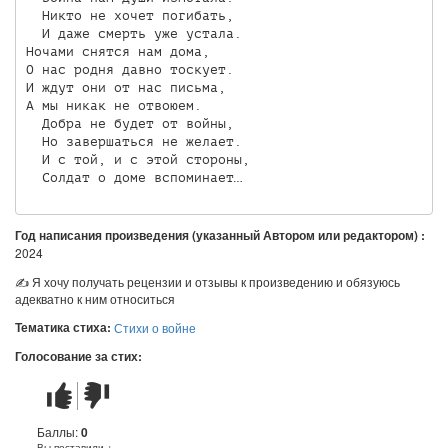
  Никто не хочет погибать,

  И даже смерть уже устала.

Ночами снятся нам дома,

О нас родня давно тоскует.

И ждут они от нас письма,

А мы никак не отвоюем.

  Добра не будет от войны,

  Но завершаться не желает.

  И с той, и с этой стороны,

Год написания произведения (указанный Автором или редактором) :
2024
✍ Я хочу получать рецензии и отзывы к произведению и обязуюсь
адекватно к ним относиться
Тематика стиха:
Стихи о войне
Голосование за стих:
Стих
Стих
понравился
не
понравился
Баллы:
0
Вы поставили +