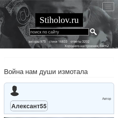
Перейти
к
Война
основному
нам
содержанию
души
Stiholov.ru
измот
aвторы 975
стихи
16833 ответы 3202
Хорошего настроения, Гость!
Война нам души измотала
Автор
Алексант55