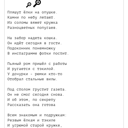
Пляшут ёлки на опушке.

Камни по небу летают.

Из соломы вяжет кружка

Разноцветных попугаев.

На забор надета кошка.

Он идёт сегодня в гости.

Подоконник понемножку

В инстаграмме фотки постит.

Пьяный ром пришёл с работы

И ругается с тэкилой.

У дочурки - рюмки кто-то

Отобрал стальные вилы.

Под столом грустит газета.

Он не смог сегодня снова.

И об этом, по секрету

Рассказать она готова

Всем знакомым и подружкам:

Резвым ёлкам и тэкиле

И угрюмой старой кружке,
