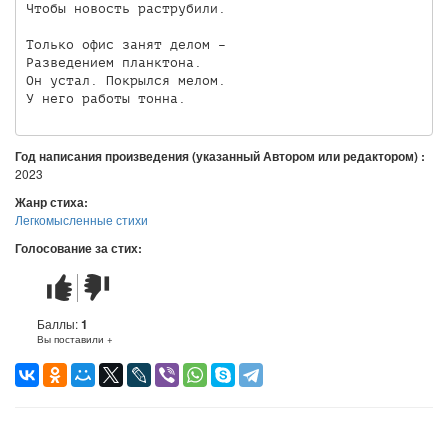
Чтобы новость раструбили.

Только офис занят делом –

Разведением планктона.

Он устал. Покрылся мелом.

У него работы тонна.
Год написания произведения (указанный Автором или редактором) :
2023
Жанр стиха:
Легкомысленные стихи
Голосование за стих:
Стих
Стих
понравился
не
понравился
Баллы:
1
Вы поставили +