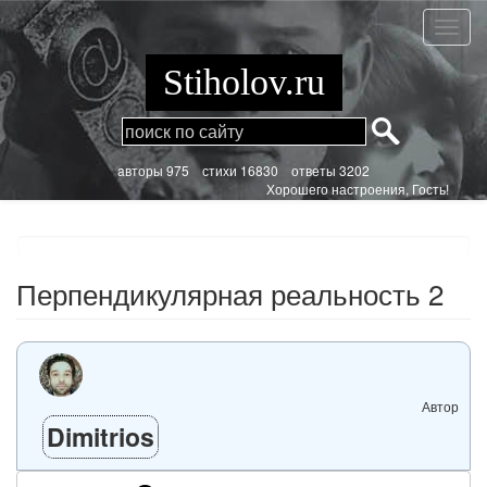
Перейти
к
Перпе
основному
реаль
содержанию
2
Stiholov.ru
aвторы 975
стихи
16830 ответы 3202
Хорошего настроения, Гость!
Перпендикулярная реальность 2
Автор
Dimitrios