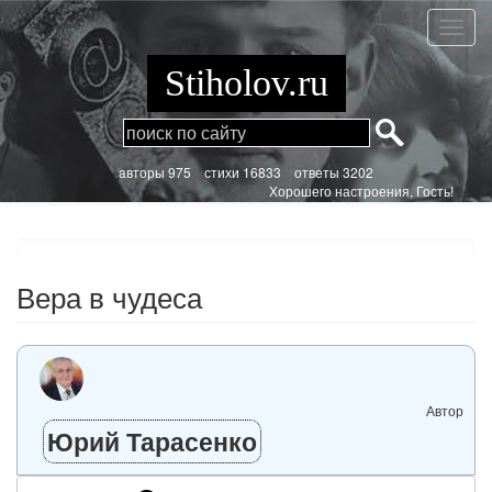
Перейти
к
Вера
основному
в
содержанию
чудес
Stiholov.ru
aвторы 975
стихи
16833 ответы 3202
Хорошего настроения, Гость!
Вера в чудеса
Автор
Юрий Тарасенко