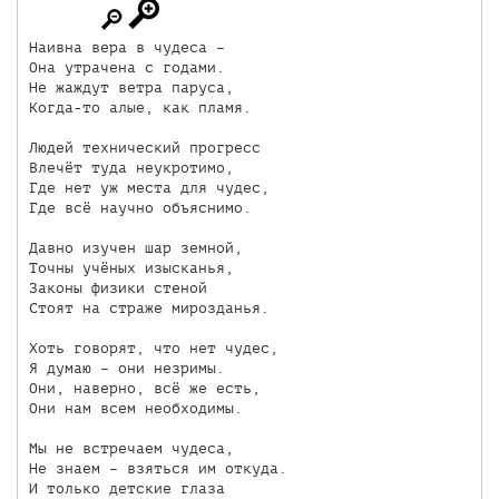
Наивна вера в чудеса – 

Она утрачена с годами.

Не жаждут ветра паруса, 

Когда-то алые, как пламя. 

Людей технический прогресс

Влечёт туда неукротимо,

Где нет уж места для чудес,

Где всё научно объяснимо.

Давно изучен шар земной,

Точны учёных изысканья,

Законы физики стеной

Стоят на страже мирозданья. 

Хоть говорят, что нет чудес,  

Я думаю – они незримы. 

Они, наверно, всё же есть,

Они нам всем необходимы.

Мы не встречаем чудеса, 

Не знаем – взяться им откуда.

И только детские глаза 
