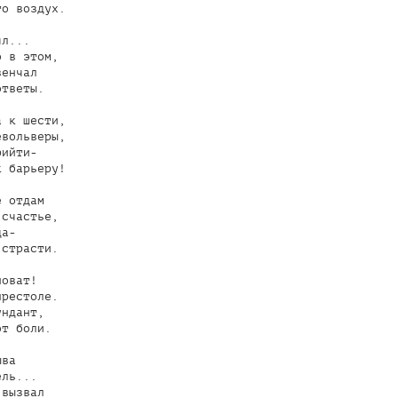
о воздух.

л...

 в этом,

енчал

тветы.

 к шести,

вольверы,

ийти-

 барьеру!

 отдам

счастье,

а-

страсти.

оват!

рестоле.

ндант,

т боли.

ва

ль...

вызвал
