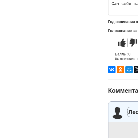
Год написания 
Голосование за
Стих
Стих
понравилс
не
понр
Баллы:
0
Вы поставили 
Коммент
Ле