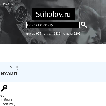
Помощь
Stiholov.ru
aвторы 975
стихи
16833 ответы 3202
Автор
ихаил
ть...

звёзды,

 вспять,
