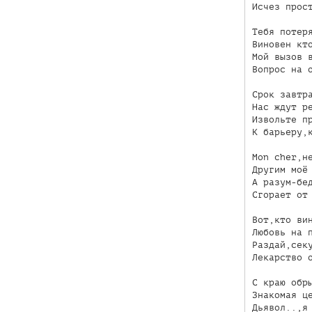
Исчез прост
Тебя потеря
Виновен кто
Мой вызов в
Вопрос на о
Срок завтра
Нас ждут ре
Извольте пр
К барьеру,к
Mon cher,не
Другим моё 
А разум-бед
Сгорает от 
Вот,кто вин
Любовь на п
Раздай,секу
Лекарство о
С краю обры
Знакомая це
Дьявол..,я 