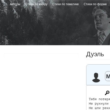
Перейти
Авторы
Стихи по жанру
Стихи по тематике
Стихи по форме
к
основному
содержанию
Дуэль
М
Тебя потеря
Не рухнули 
Не шли реки