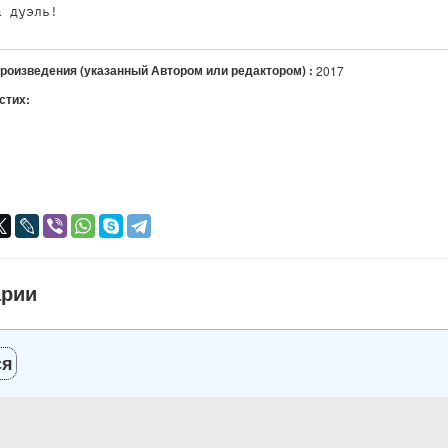
произведения (указанный Автором или редактором) :
2017
 стих:
я
авился
+
арии
ся