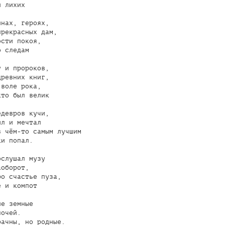
 лихих

нах, героях,

рекрасных дам,

сти покоя,

 следам

 и пророков,

ревних книг,

воле рока,

то был велик

девров кучи,

л и мечтал

 чём-то самым лучшим

и попал.

слушал музу

оборот,

о счастье пуза,

 и компот

е земные

очей.

ачны, но родные.
