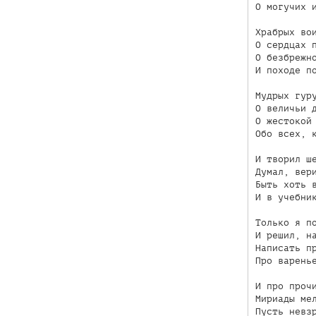
О могучих и
Храбрых вои
О сердцах п
О безбрежно
И походе по
Мудрых гуру
О величьи д
О жестокой 
Обо всех, к
И творил ше
Думал, вери
Быть хоть в
И в учебник
Только я по
И решил, на
Написать пр
Про варенье
И про прочи
Мириады мел
Пусть невзр