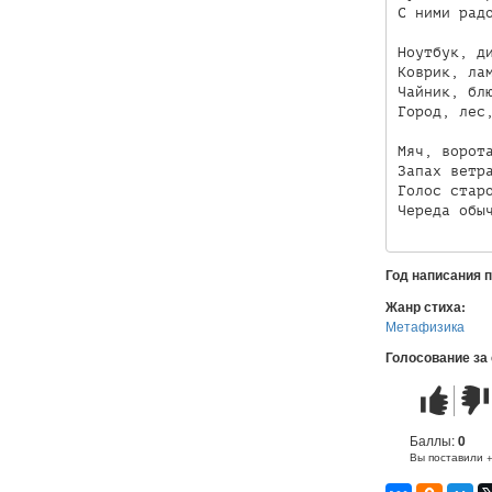
С ними радо
Ноутбук, ди
Коврик, лам
Чайник, блю
Город, лес,
Мяч, ворота
Запах ветра
Голос старо
Год написания 
Жанр стиха:
Метафизика
Голосование за
Стих
Стих
понравилс
не
понр
Баллы:
0
Вы поставили 