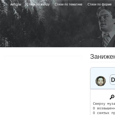
Перейти
Авторы
Стихи по жанру
Стихи по тематике
Стихи по форме
к
основному
содержанию
Заниже
D
Сверху муза
О возвышенн
О святых пр