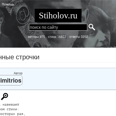
Помощь
Stiholov.ru
aвторы 975
стихи
16833 ответы 3202
нные строчки
Автор
imitrios
 навевает

ом стихи:

осторах рая,
