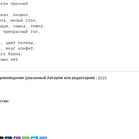
сти прочней.

ван, окошко,

па, милый стол,

дце, чашка, ложка,

 прекрасный гол,

, цвет поляны,

, вкус конфет,

го баяна,

произведения (указанный Автором или редактором) :
2023
 стих:
я
авился
+