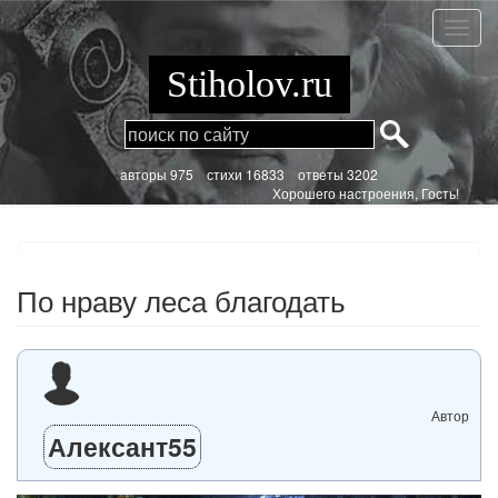
Перейти
к
По
основному
нраву
содержанию
леса
Stiholov.ru
благод
aвторы 975
стихи
16833 ответы 3202
Хорошего настроения, Гость!
По нраву леса благодать
Автор
Алексант55