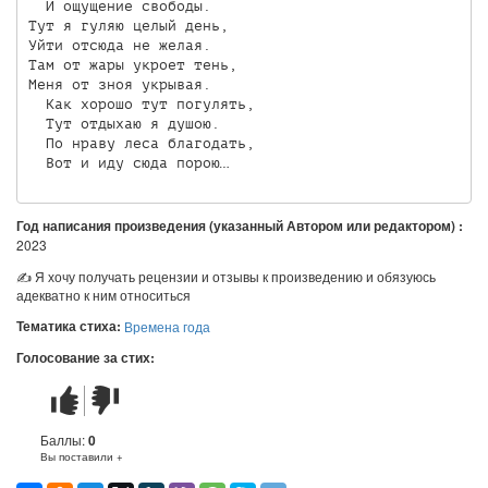
  И ощущение свободы.

Тут я гуляю целый день,

Уйти отсюда не желая.

Там от жары укроет тень,

Меня от зноя укрывая.

  Как хорошо тут погулять,

  Тут отдыхаю я душою.

  По нраву леса благодать,

Год написания произведения (указанный Автором или редактором) :
2023
✍ Я хочу получать рецензии и отзывы к произведению и обязуюсь
адекватно к ним относиться
Тематика стиха:
Времена года
Голосование за стих:
Стих
Стих
понравился
не
понравился
Баллы:
0
Вы поставили +