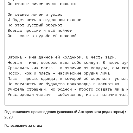
Он станет личем очень сильным.

Он станет личем и уйдёт

И будет жить в отдельном склепе.

Но этот шустрый обормот

Всегда простит и всё поймёт.

Он - свет в судьбе её нелепой.

Зарина - имя данное ей колдуном. В честь зари.

Нергал - имя, которое взял себе колдун. В честь шумер
Сражалась как могла - в отличии от колдуна, она хотя 
Посох, нож и плеть - магические орудия лича.

Плащ - просто одежда, в которой её хоронили, успела и
Не оставлять же будущего полководца в лохмотьях.

Учитель страшный, но родной - просто создать лича мал
Год написания произведения (указанный Автором или редактором) :
2023
Голосование за стих: