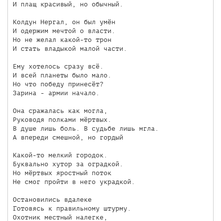
И плащ красивый, но обычный.

Колдун Нергал, он был умён

И одержим мечтой о власти.

Но не желал какой-то трон

И стать владыкой малой части.

Ему хотелось сразу всё.

И всей планеты было мало.

Но что победу принесёт?

Зарина - армии начало.

Она сражалась как могла,

Руководя полками мёртвых.

В душе лишь боль. В судьбе лишь мгла.

А впереди смешной, но гордый

Какой-то мелкий городок.

Буквально хутор за оградкой.

Но мёртвых яростный поток

Не смог пройти в него украдкой.

Остановились вдалеке

Готовясь к правильному штурму.

Охотник местный налегке,
