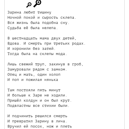
Зарина любит тишину

Ночной покой и сырость склепа.

Вся жизнь была подобна сну.

Судьба её была нелепа.

В шестнадцать мама двух детей,

Вдова. И смерть при третьих родах.

И хоронили без затей.

Тогда была на склепы мода.

Лишь свежий труп, закинув в гроб,

Замуровали рядом с замком.

Отец и мать, один холоп

И поп и пожилая нянька

Там постояли пять минут

И больше к Заре не ходили.

Пришёл колдун и он был крут.

Подвластны все стихии были.

И подчинить решился смерть

И превратил Зарину в лича.

Вручил ей посох, нож и плеть
