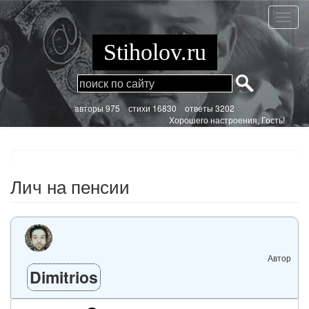
Перейти
к
Лич
основному
на
содержанию
пенси
Stiholov.ru
aвторы 975
стихи
16830 ответы 3202
Хорошего настроения, Гость!
Лич на пенсии
Автор
Dimitrios