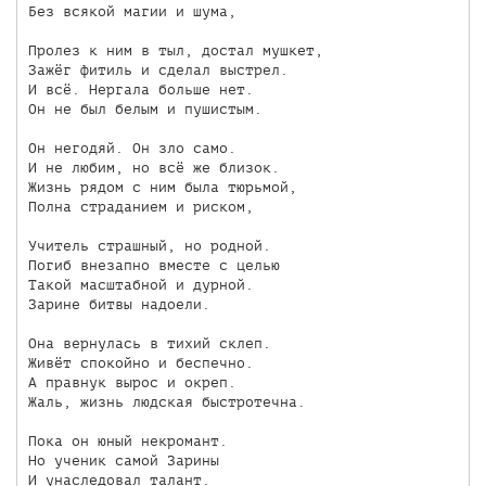
Без всякой магии и шума,

Пролез к ним в тыл, достал мушкет,

Зажёг фитиль и сделал выстрел.

И всё. Нергала больше нет.

Он не был белым и пушистым.

Он негодяй. Он зло само.

И не любим, но всё же близок.

Жизнь рядом с ним была тюрьмой,

Полна страданием и риском,

Учитель страшный, но родной.

Погиб внезапно вместе с целью

Такой масштабной и дурной.

Зарине битвы надоели.

Она вернулась в тихий склеп.

Живёт спокойно и беспечно.

А правнук вырос и окреп.

Жаль, жизнь людская быстротечна.

Пока он юный некромант.

Но ученик самой Зарины

И унаследовал талант.
