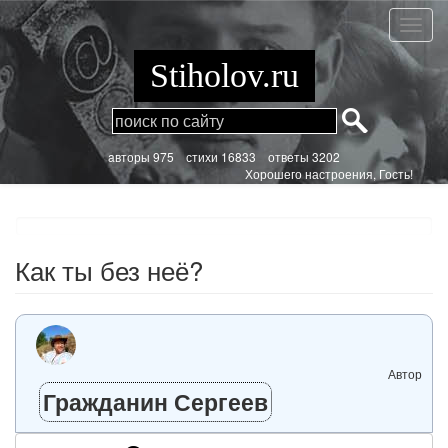
Перейти
к
Как
основному
ты
содержанию
без
Stiholov.ru
неё?
aвторы 975
стихи
16833 ответы 3202
Хорошего настроения, Гость!
Как ты без неё?
Автор
Гражданин Сергеев