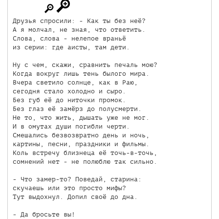
Друзья спросили: - Как ты без неё?

А я молчал, не зная, что ответить.

Слова, слова - нелепое враньё

из серии: где аисты, там дети.

Ну с чем, скажи, сравнить печаль мою?

Когда вокруг лишь тень былого мира.

Вчера светило солнце, как в Раю,

сегодня стало холодно и сыро.

Без губ её до ниточки промок.

Без глаз её замёрз до полусмерти.

Не то, что жить, дышать уже не мог.

И в омутах души погибли черти.

Смешались безвозвратно день и ночь,

картины, песни, праздники и фильмы.

Коль встречу близнеца её точь-в-точь,

сомнений нет - не полюблю так сильно.

- Что замер-то? Поведай, старина:

скучаешь или это просто мифы?

Тут выдохнул. Допил своё до дна.

- Да бросьте вы!
