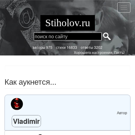
Перейти
к
Как
основному
аукнет
содержанию
Stiholov.ru
aвторы 975
стихи
16833 ответы 3202
Хорошего настроения, Гость!
Как аукнется...
Автор
Vladimir