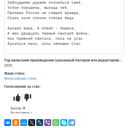
Заблудшими душами полниться свет,

Устои порушены, выхода нет,

Призыва России не слышит вражда,

Стать эхом стихии готова беда.

Аукает вера, в ответ - тишина,

А век двадцать первый сжигает война,

Как прежний сжигала, пока не угас.

Аукаться мало, коль немощен Спас.
Год написания произведения (указанный Автором или редактором) :
2022
Жанр стиха:
Философские стихи
Голосование за стих:
Стих
Стих
понравился
не
понравился
Баллы:
0
Вы поставили +