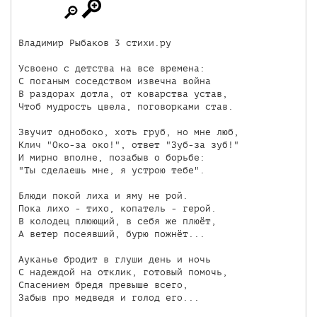
Владимир Рыбаков 3 стихи.ру

Усвоено с детства на все времена:

С поганым соседством извечна война

В раздорах дотла, от коварства устав,

Чтоб мудрость цвела, поговорками став.

Звучит однобоко, хоть груб, но мне люб,

Клич "Око-за око!", ответ "Зуб-за зуб!"

И мирно вполне, позабыв о борьбе:

"Ты сделаешь мне, я устрою тебе".

Блюди покой лиха и яму не рой.

Пока лихо - тихо, копатель - герой.

В колодец плюющий, в себя же плюёт,

А ветер посеявший, бурю пожнёт...

Ауканье бродит в глуши день и ночь

С надеждой на отклик, готовый помочь,

Спасением бредя превыше всего,

Забыв про медведя и голод его...
