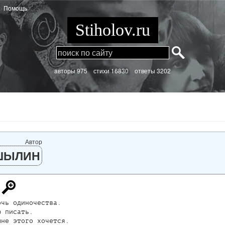
Помощь
Stiholov.ru
aвторы 975
стихи
16830 ответы 3202
Автор
ШЫЛИН
чь одиночества.

 писать.

не этого хочется.
