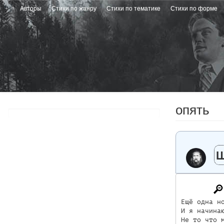
Перейти
Авторы
Стихи по жанру
Стихи по тематике
Стихи по форме
к
основному
содержанию
опять
Ещё одна но
И я начинаю
Не то что м