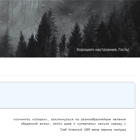
Хорошего настроения, Гость!
«сочинить «стишок», откликнуться на разнообразнейшие явления

обыденной жизни, этого даже и «утерпеть» нельзя народу.»
Глеб Успенский 1889 автор термина частушка