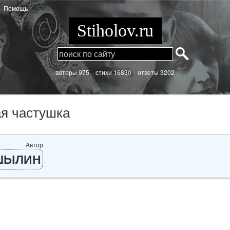
Помощь
Stiholov.ru
aвторы 975
стихи
16830 ответы 3202
я частушка
Автор
ШЫЛИН