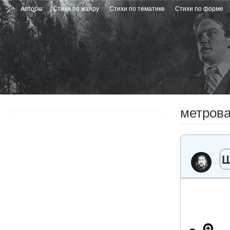
Перейти
Авторы
Стихи по жанру
Стихи по тематике
Стихи по форме
к
основному
содержанию
метрова