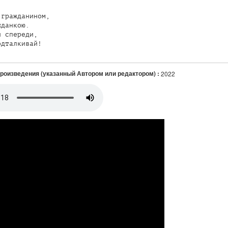
гражданином,

данкою.

 спереди,

одталкивай!
произведения (указанный Автором или редактором) :
2022