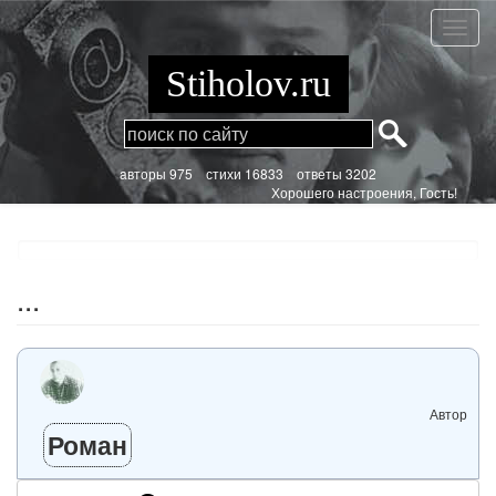
Перейти
к
...
основному
содержанию
Stiholov.ru
aвторы 975
стихи
16833 ответы 3202
Хорошего настроения, Гость!
...
Автор
Роман